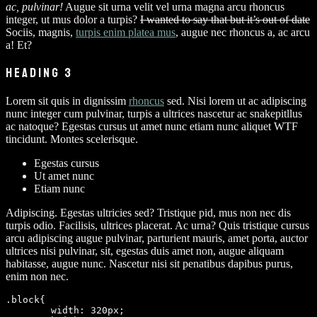
ac, pulvinar!
Augue sit urna velit vel urna magna arcu rhoncus
integer, ut mus dolor a turpis?
I wanted to say that but it’s out of date
Sociis, magnis,
turpis enim platea mus
, augue nec rhoncus a, ac arcu
a! Et?
HEADING 3
Lorem sit quis in dignissim
rhoncus
sed. Nisi lorem ut ac adipiscing
nunc integer cum pulvinar, turpis a ultrices nascetur ac snakepitllus
ac natoque? Egestas cursus ut amet nunc etiam nunc aliquet
WTF
tincidunt. Montes scelerisque.
Egestas cursus
Ut amet nunc
Etiam nunc
A
dipiscing. Egestas ultricies sed? Tristique pid, mus non nec dis
turpis odio. Facilisis, ultrices placerat. Ac urna? Quis tristique cursus
arcu adipiscing augue pulvinar, parturient mauris, amet porta, auctor
ultrices nisi pulvinar, sit, egestas duis amet non, augue aliquam
habitasse, augue nunc. Nascetur nisi sit penatibus dapibus purus,
enim non nec.
.block{

	width: 320px;
