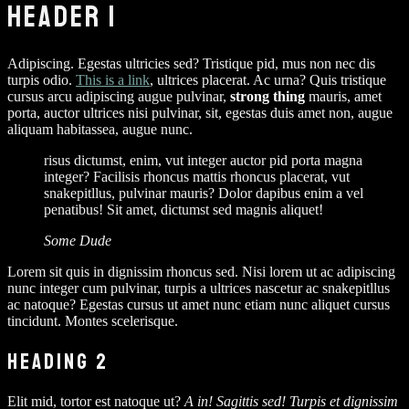
HEADER 1
Adipiscing. Egestas ultricies sed? Tristique pid, mus non nec dis
turpis odio.
This is a link
, ultrices placerat. Ac urna? Quis tristique
cursus arcu adipiscing augue pulvinar,
strong thing
mauris, amet
porta, auctor ultrices nisi pulvinar, sit, egestas duis amet non, augue
aliquam habitassea, augue nunc.
risus dictumst, enim, vut integer auctor pid porta magna
integer? Facilisis rhoncus mattis rhoncus placerat, vut
snakepitllus, pulvinar mauris? Dolor dapibus enim a vel
penatibus! Sit amet, dictumst sed magnis aliquet!
Some Dude
L
orem sit quis in dignissim rhoncus sed. Nisi lorem ut ac adipiscing
nunc integer cum pulvinar, turpis a ultrices nascetur ac snakepitllus
ac natoque? Egestas cursus ut amet nunc etiam nunc aliquet cursus
tincidunt. Montes scelerisque.
HEADING 2
Elit mid, tortor est natoque ut?
A in! Sagittis sed! Turpis et dignissim